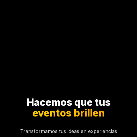
Hacemos que tus
eventos brillen
Transformamos tus ideas en experiencias