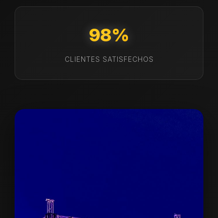
98%
CLIENTES SATISFECHOS