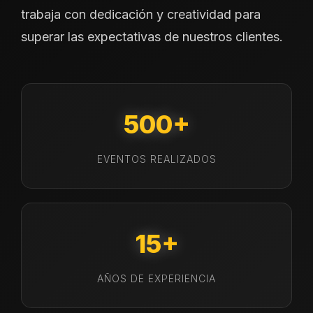
trabaja con dedicación y creatividad para
superar las expectativas de nuestros clientes.
500+
EVENTOS REALIZADOS
15+
AÑOS DE EXPERIENCIA